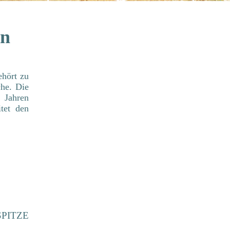
on
hört zu
che.
Die
 Jahren
tet den
"SPITZE