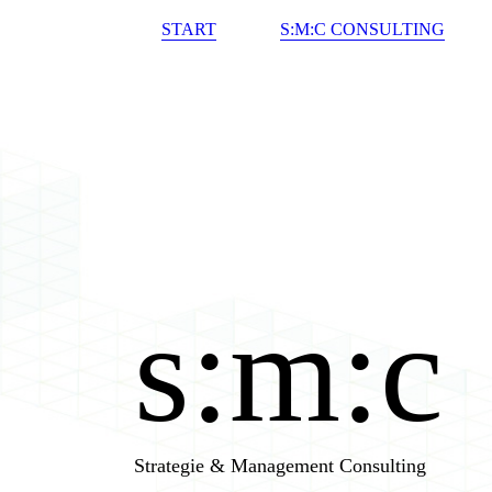
START
S:M:C CONSULTING
s:m:c
Strategie & Management Consulting